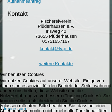
Aufnahmeantrag
Kontakt
Fischereiverein
Plüderhausen e.V.
Irisweg 42
73655 Plüderhausen
01751657167
kontakt@fv-p.de
weitere Kontakte
Wir benutzen Cookies
Wir nutzen Cookies auf unserer Website. Einige von
ihnen sind essenziell für den Betrieb der Seite, während
andere uns helfen, diese Website und die
Nutzererfahrung zu verbessern (Tracking Cookies). Sie
können selbst entscheiden, ob Sie die Cookies
zulassen möchten. Bitte beachten Sie, dass bei einer
Impressum
Ablehnung womöglich nicht mehr alle Funktionalitäten