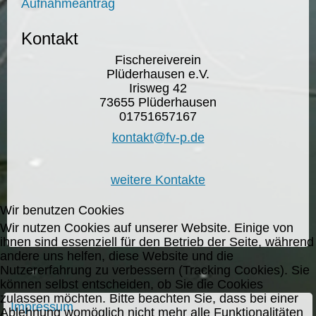
Aufnahmeantrag
Kontakt
Fischereiverein
Plüderhausen e.V.
Irisweg 42
73655 Plüderhausen
01751657167
kontakt@fv-p.de
weitere Kontakte
Wir benutzen Cookies
Wir nutzen Cookies auf unserer Website. Einige von
ihnen sind essenziell für den Betrieb der Seite, während
andere uns helfen, diese Website und die
Nutzererfahrung zu verbessern (Tracking Cookies). Sie
können selbst entscheiden, ob Sie die Cookies
zulassen möchten. Bitte beachten Sie, dass bei einer
Impressum
Ablehnung womöglich nicht mehr alle Funktionalitäten