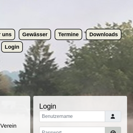
r uns
Gewässer
Termine
Downloads
Login
Login
Benutzername
 Verein
Passwort
Passwor