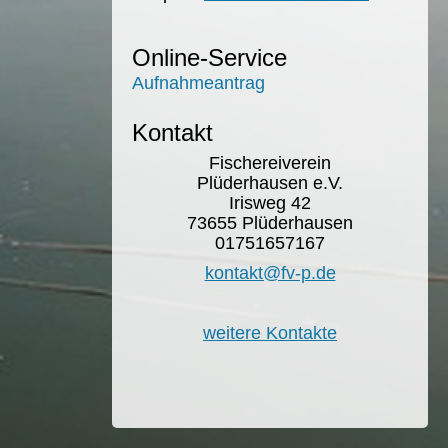
Online-Service
Aufnahmeantrag
Kontakt
Fischereiverein
Plüderhausen e.V.
Irisweg 42
73655 Plüderhausen
01751657167
kontakt@fv-p.de
weitere Kontakte