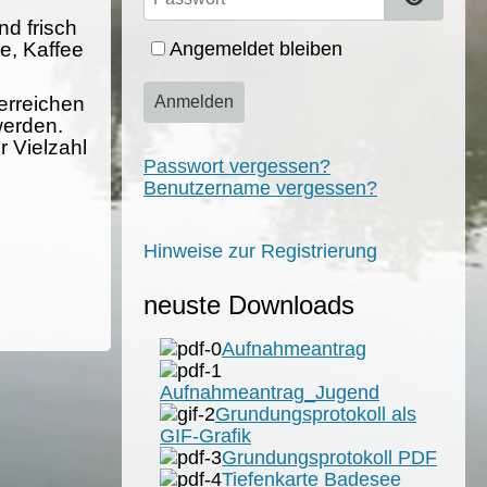
d frisch
e, Kaffee
Angemeldet bleiben
erreichen
Anmelden
werden.
 Vielzahl
Passwort vergessen?
Benutzername vergessen?
Hinweise zur Registrierung
neuste Downloads
Aufnahmeantrag
Aufnahmeantrag_Jugend
Grundungsprotokoll als
GIF-Grafik
Grundungsprotokoll PDF
Tiefenkarte Badesee